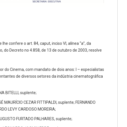
 confere o art. 84, caput, inciso VI, alínea “a”, da
5 o, do Decreto no 4.858, de 13 de outubro de 2003, resolve
r do Cinema, com mandato de dois anos: I – especialistas
entantes de diversos setores da indústria cinematográfica
A BITELLI, suplente;
É MAURÍCIO CEZAR FITTIPALDI, suplente; FERNANDO
ARDO LEVY CARDOSO MOREIRA;
AUGUSTO FURTADO PALHARES, suplente;