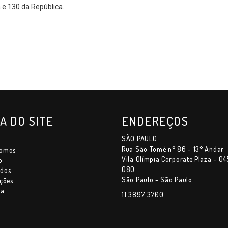
 e 130 da República.
A DO SITE
ENDEREÇOS
SÃO PAULO
Rua São Tomé n° 86 - 13° Andar
somos
Vila Olímpia Corporate Plaza - 04
o
080
dos
São Paulo - São Paulo
ções
ia
11 3897 3700
o